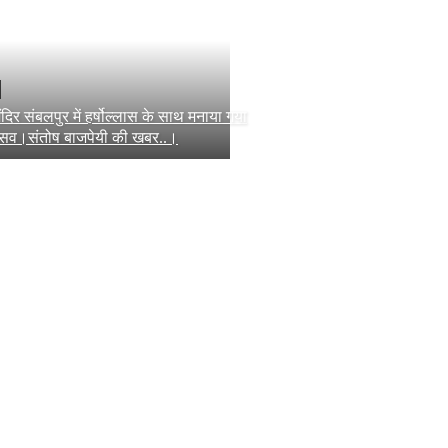
ंदिर संबलपुर में हर्षोल्लास के साथ मनाया गया
त्सव।संतोष बाजपेयी की खबर..।