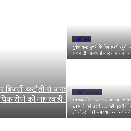
दुर्गूकोंदल
दुर्गूकोंदल: पुत्री के विवाह की खुशी 
संग बांटी, पारख परिवार ने कराया न
ातार बिजली कटौती से जनता
कापसी/पखांजूर
ाधिकारीयों की लापरवाही ।
बडेकापसी नल-जल योजना दम तोड़ती
बूंद पानी को तरसे….. वहीं दूसरी ओ
लो-वोल्टेज की समस्या के कारण घरों.