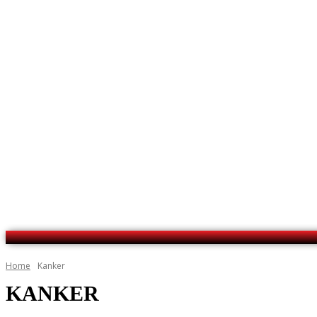
No menu items!
Home
Kanker
KANKER