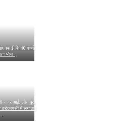
आंगनबाड़ी के 40 बच्चों
्योता भोज।
 नजर आई, लोग बूंद-
र बडेकापसी में लगातार
..