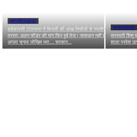
कापसी/पखांजूर
भानुप्रतापपुर
बडेकापसी टोलापारा में बिजली की आंख-मिचौली से ग्रामीण
त्रस्त, अलग फीडर की मांग फिर हुई तेज। समाधान नही तो
सरस्वती शिशु म
अगला चुनाव जोखिम भरा… सरकार...
शाला प्रवेश उ