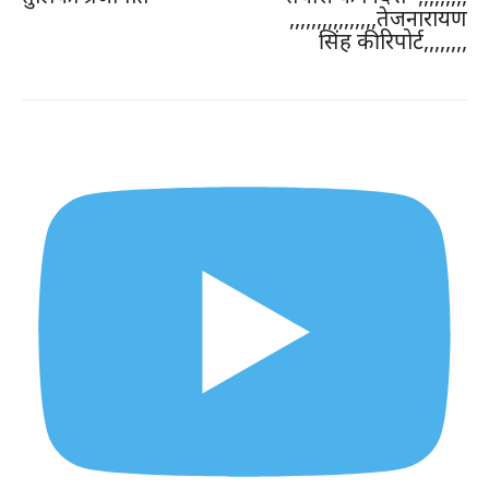
,,,,,,,,,,,,,,,,तेजनारायण
सिंह की रिपोर्ट,,,,,,,,