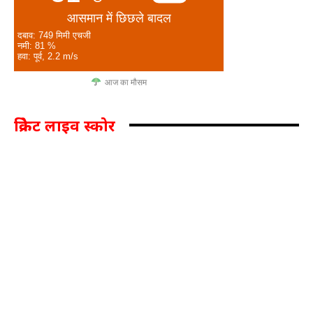
आसमान में छिछले बादल
दबाव: 749 मिमी एचजी
नमी: 81 %
हवा: पूर्व, 2.2 m/s
आज का मौसम
क्रिकेट लाइव स्कोर