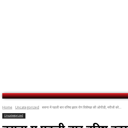
No menu items!
Home
Uncategorized
बसना में पहली बार वरिष्ठ हृदय रोग विशेषज्ञ की ओपीडी, मरीजों को...
Uncategorized