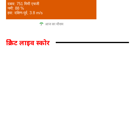
दबाव: 751 मिमी एचजी
नमी: 88 %
हवा: दक्षिण-पूर्व, 3.8 m/s
आज का मौसम
क्रिकेट लाइव स्कोर