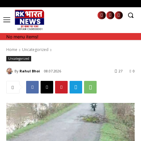
No menu items!
No menu items!
Home
Uncategorized
Uncategorized
By
Rahul Bhoi
08.07.2026
27
0