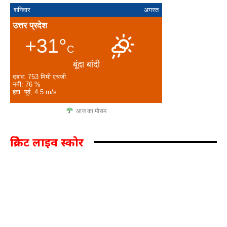
शनिवार
अगस्त
उत्तर प्रदेश
+31°
C
बूंदा बांदी
दबाव: 753 मिमी एचजी
नमी: 76 %
हवा: पूर्व, 4.5 m/s
आज का मौसम
क्रिकेट लाइव स्कोर