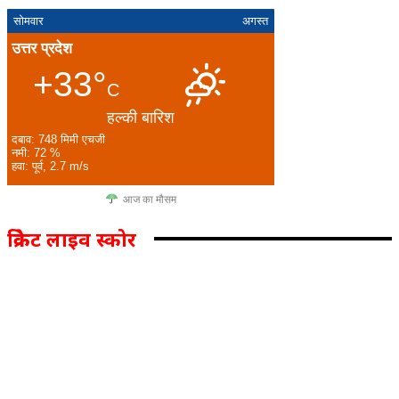
सोमवार
अगस्त
उत्तर प्रदेश
+33°
C
हल्की बारिश
दबाव: 748 मिमी एचजी
नमी: 72 %
हवा: पूर्व, 2.7 m/s
आज का मौसम
क्रिकेट लाइव स्कोर