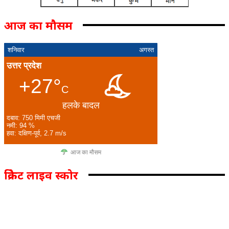
आज का मौसम
शनिवार
अगस्त
उत्तर प्रदेश
+27°
C
हलके बादल
दबाव: 750 मिमी एचजी
नमी: 94 %
हवा: दक्षिण-पूर्व, 2.7 m/s
आज का मौसम
क्रिकेट लाइव स्कोर