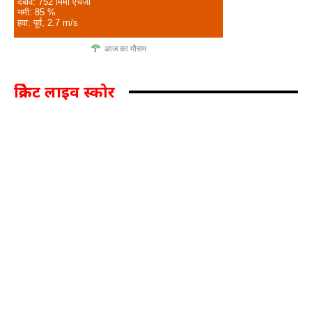
दबाव: 752 मिमी एचजी
नमी: 85 %
हवा: पूर्व, 2.7 m/s
आज का मौसम
क्रिकेट लाइव स्कोर