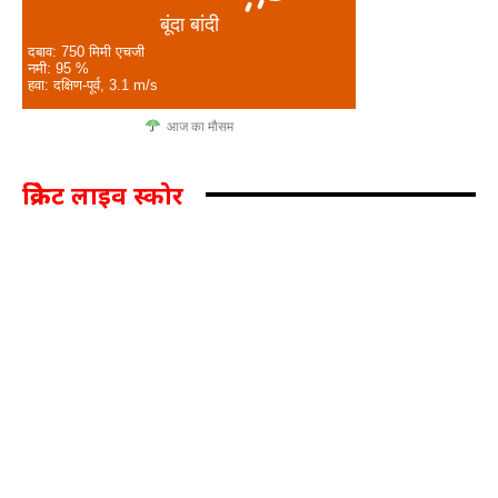
बूंदा बांदी
दबाव: 750 मिमी एचजी
नमी: 95 %
हवा: दक्षिण-पूर्व, 3.1 m/s
आज का मौसम
क्रिकेट लाइव स्कोर