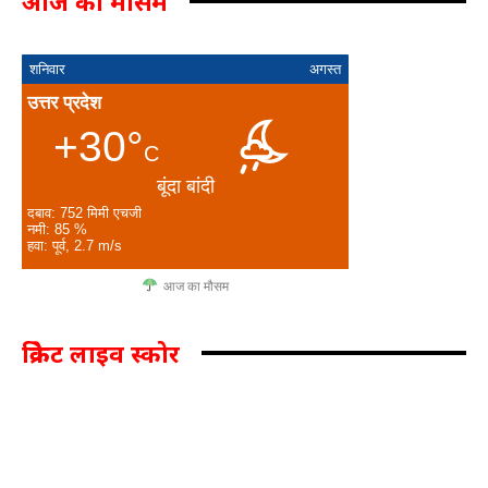
आज का मौसम
शनिवार
अगस्त
उत्तर प्रदेश
+30°
C
बूंदा बांदी
दबाव: 752 मिमी एचजी
नमी: 85 %
हवा: पूर्व, 2.7 m/s
आज का मौसम
क्रिकेट लाइव स्कोर