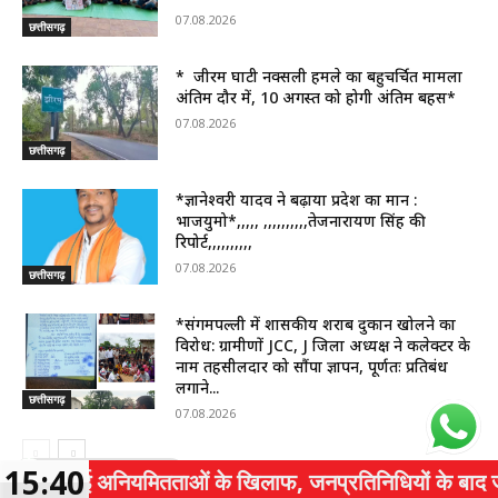
07.08.2026
छत्तीसगढ़
* जीरम घाटी नक्सली हमले का बहुचर्चित मामला
अंतिम दौर में, 10 अगस्त को होगी अंतिम बहस*
07.08.2026
छत्तीसगढ़
*ज्ञानेश्वरी यादव ने बढ़ाया प्रदेश का मान :
भाजयुमो*,,,,, ,,,,,,,,,,तेजनारायण सिंह की
रिपोर्ट,,,,,,,,,,
07.08.2026
छत्तीसगढ़
*संगमपल्ली में शासकीय शराब दुकान खोलने का
विरोध: ग्रामीणों JCC, J जिला अध्यक्ष ने कलेक्टर के
नाम तहसीलदार को सौंपा ज्ञापन, पूर्णतः प्रतिबंध
लगाने...
छत्तीसगढ़
07.08.2026
15:40
 गई अनियमितताओं के खिलाफ, जनप्रतिनिधियों के बाद जांच प्रारम्भ,*
WhatsApp Group
WhatsApp Share