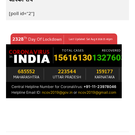
[poll id="2"]