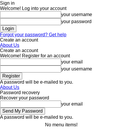
Sign in
Welcome! Log into your account
your username
your password
Forgot your password? Get help
Create an account
About Us
Create an account
Welcome! Register for an account
your email
your username
A password will be e-mailed to you.
About Us
Password recovery
Recover your password
your email
A password will be e-mailed to you.
No menu items!
Sunday, August 9, 2026