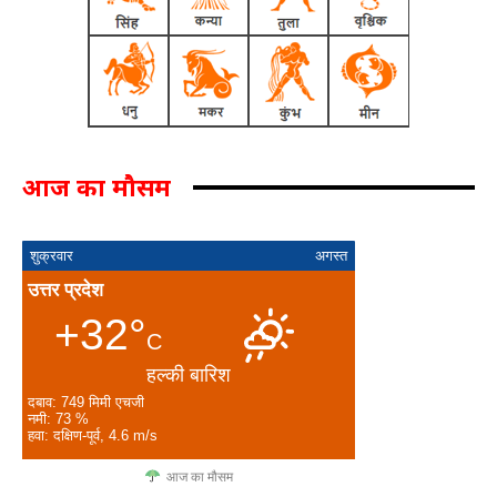
आज का मौसम
शुक्रवार
अगस्त
उत्तर प्रदेश
+32°
C
हल्की बारिश
दबाव: 749 मिमी एचजी
नमी: 73 %
हवा: दक्षिण-पूर्व, 4.6 m/s
आज का मौसम