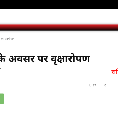
यान का आयोजन
के अवसर पर वृक्षारोपण
न
र
77
0