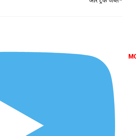
और ट्रक जब्त*
M