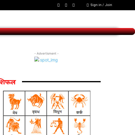
Sign in / Join
- Advertisment -
ाशिफल