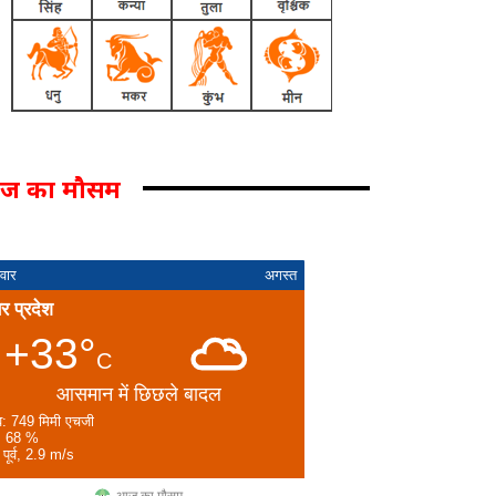
ज का मौसम
वार
अगस्त
तर प्रदेश
+33°
C
आसमान में छिछले बादल
व: 749 मिमी एचजी
: 68 %
 पूर्व, 2.9 m/s
आज का मौसम