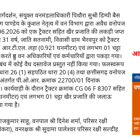
्गदर्शन, संयुक्त वनमंडलाधिकारी पिथौरा सुश्री डिम्पी बैस
तरंग पाण्डेय के कुशल नेतृत्व में वन विभाग द्वारा अवैध वनोपज
3.06.2026 को एक ट्रैक्टर सहित खैर प्रजाति की लकड़ी जप्त
31 वर्ष, जाति सतनामी, निवासी ग्राम भैरवपुर को ट्रैक्टर
के आर.टी.एल. लहा (0.921 घनमीटर) एवं लगभग 01 चट्टा
आ
े हुए वन अधिकारियों एवं कर्मचारियों द्वारा पकड़ा गया।
ंध में कोई वैध दस्तावेज प्रस्तुत नहीं किया गया। फलस्वरूप
धारा 26 (1) सहपठित धारा 20 (4) तथा छत्तीसगढ़ वनोपज
रवि
 अंतर्गत पी.ओ.आर. क्रमांक 22700/01 दिनांक
उत्
कार्यवाही के दौरान ट्रैक्टर क्रमांक CG 06 F 8307 सहित
1 घनमीटर) एवं लगभग 01 चट्टा खैर प्रजाति की जलाऊ
ा गया है।
दबा
 राजकुमार साहू, वनपाल श्री दिनेश शर्मा, परिसर रक्षी
नमी
सांकरा), वनरक्षक श्री सुदामा पालेश्वर परिसर रक्षी सल्डीह
हवा