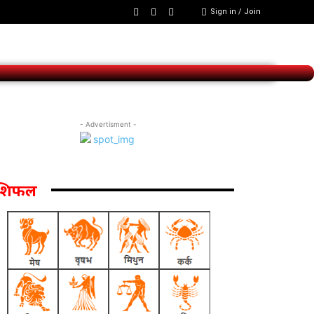
Sign in / Join
- Advertisment -
ाशिफल