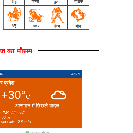
ज का मौसम
वार
अगस्त
तर प्रदेश
+30°
C
आसमान में छिछले बादल
व: 749 मिमी एचजी
: 88 %
: ईशान कोण, 2.9 m/s
आज का मौसम