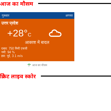
आज का मौसम
गुरूवार
अगस्त
उत्तर प्रदेश
+28°
C
आकाश में बादल
दबाव: 750 मिमी एचजी
नमी: 94 %
हवा: पूर्व, 3.1 m/s
आज का मौसम
क्रिकेट लाइव स्कोर