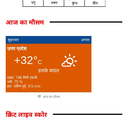
आज का मौसम
शुक्रवार
अगस्त
उत्तर प्रदेश
+32°
C
हलके बादल
दबाव: 748 मिमी एचजी
नमी: 75 %
हवा: दक्षिण-पूर्व, 4.5 m/s
आज का मौसम
क्रिकेट लाइव स्कोर