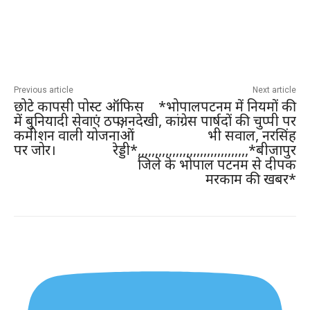
Previous article
Next article
छोटे कापसी पोस्ट ऑफिस
*भोपालपटनम में नियमों की
में बुनियादी सेवाएं ठप,
अनदेखी, कांग्रेस पार्षदों की चुप्पी पर
कमीशन वाली योजनाओं
भी सवाल, नरसिंह
पर जोर।
रेड्डी*,,,,,,,,,,,,,,,,,,,,,,,,,,,,,,,,*बीजापुर
जिले के भोपाल पटनम से दीपक
मरकाम की खबर*