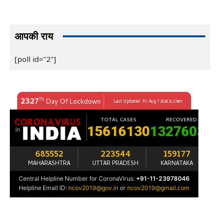
आपकी राय
[poll id="2"]