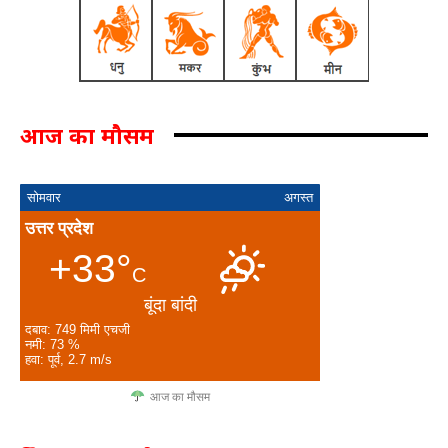
आज का मौसम
सोमवार
अगस्त
उत्तर प्रदेश
+33°
C
बूंदा बांदी
दबाव: 749 मिमी एचजी
नमी: 73 %
हवा: पूर्व, 2.7 m/s
आज का मौसम