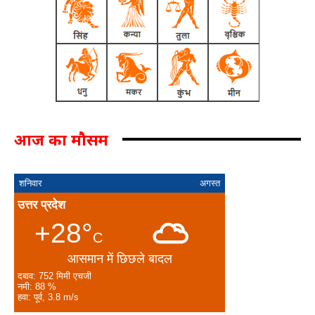
आज का मौसम
शनिवार
अगस्त
उत्तर प्रदेश
+28°
C
आसमान में छिछले बादल
दबाव: 752 मिमी एचजी
नमी: 88 %
हवा: पूर्व, 3.8 m/s