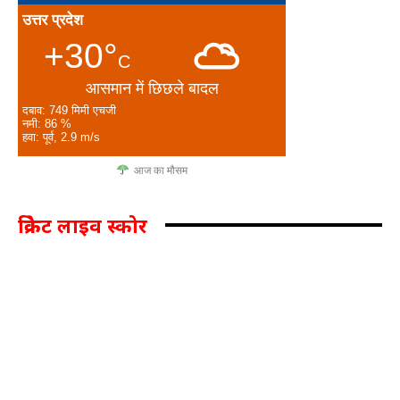
उत्तर प्रदेश
+30°
C
आसमान में छिछले बादल
दबाव: 749 मिमी एचजी
नमी: 86 %
हवा: पूर्व, 2.9 m/s
आज का मौसम
क्रिकेट लाइव स्कोर