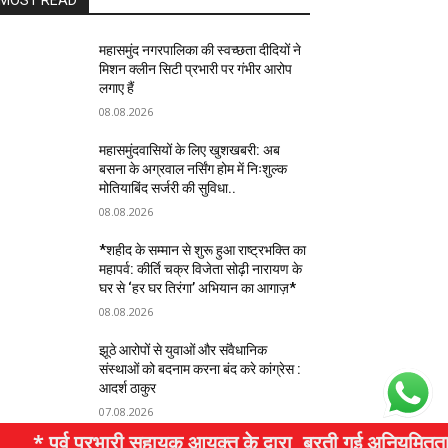
MOST READ
महासमुंद नगरपालिका की स्वच्छता दीदियों ने
मिशन क्लीन सिटी प्रभारी पर गंभीर आरोप
लगाए हैं
08.08.2026
महासमुंदवासियों के लिए खुशखबरी: अब
बसना के अग्रवाल नर्सिंग होम में निःशुल्क
मोतियाबिंद सर्जरी की सुविधा..
08.08.2026
*शहीद के सम्मान से शुरू हुआ राष्ट्रभक्ति का
महापर्व: कीर्ति चक्र विजेता सोढ़ी नारायण के
घर से ‘हर घर तिरंगा’ अभियान का आगाज़*
08.08.2026
झूठे आरोपों से युवाओं और संवैधानिक
संस्थाओं को बदनाम करना बंद करे कांग्रेस :
आदर्श ठाकुर
07.08.2026
* पूर्व प्रभारी सहायक आयुक्त के द्वारा, बरती गई अनियमितताओं क
WhatsApp Share