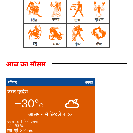
आज का मौसम
रविवार
अगस्त
उत्तर प्रदेश
+30°
C
आसमान में छिछले बादल
दबाव: 751 मिमी एचजी
नमी: 83 %
हवा: पूर्व, 2.2 m/s