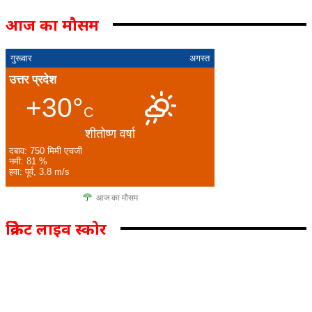
आज का मौसम
गुरूवार
अगस्त
उत्तर प्रदेश
+30°
C
शीतोष्ण वर्षा
दबाव: 750 मिमी एचजी
नमी: 81 %
हवा: पूर्व, 3.8 m/s
आज का मौसम
क्रिकेट लाइव स्कोर