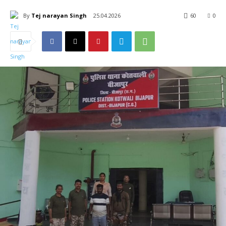
By
Tej narayan Singh
25.04.2026
60
0