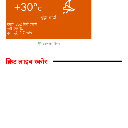
+30°
C
बूंदा बांदी
दबाव: 752 मिमी एचजी
नमी: 85 %
हवा: पूर्व, 2.7 m/s
आज का मौसम
क्रिकेट लाइव स्कोर