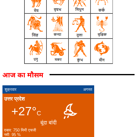
आज का मौसम
शुक्रवार
अगस्त
उत्तर प्रदेश
+27°
C
बूंदा बांदी
दबाव: 750 मिमी एचजी
नमी: 95 %