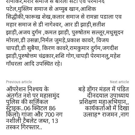
रत्नाकर,मरार समाज से बोरला संटी एवं परमानंद
पटेल,मुस्लिम समाज से अय्युब खान,आशिक
सिद्धीकी,फारूख शेख,कलार समाज से रामन्ना पडाला एव
महार समाज से डी नागेश्वर, आर डी झाड़ी,सतीश
झाड़ी,अजय दुर्गम ,कमल झाड़ी, पुरुषोतम सल्लूर,मधुसूदन
मोरला,डी उसन्ना,निर्मल जुमड़े,प्रकाश कावरे, विजय
चापड़ी,डी सुबैया, किरण कावरे,रामकुमार दुर्गम,जगदीश
झाड़ी,पुरुषोत्तम चंद्रकार,शशि गोग,चापड़ी पेरमानलु,महेश
गाँधरला आदि उपस्थित रहे।
Previous article
Next article
ऑपरेशन निश्चय के
बड़े डोंगर मंडल में पंडित
अंतर्गत नशे पर महासमुंद
दीनदयाल उपाध्याय
पुलिस की सर्जिकल
प्रशिक्षण महाअभियान,,
स्ट्राइक..06 क्विटल 86
कार्यकर्ताओ में दिखा
किलो) गांजा और 700 नग
उत्साह* राजमन ,नाग
नशीली टैबलेट जब्त, 13
तस्कर गिरफ्तार..