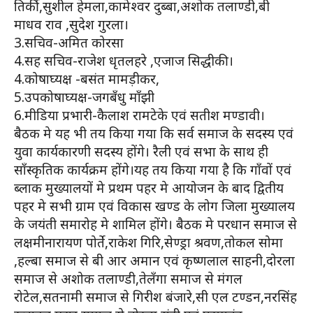
तिर्की,सुशील हेमला,कामेश्वर दुब्बा,अशोक तलाण्डी,बी
माधव राव ,सुदेश गुरला।
3.सचिव-अमित कोरसा
4.सह सचिव-राजेश धृतलहरे ,एजाज सिद्धीकी।
4.कोषाघ्यक्ष -बसंत मामड़ीकर,
5.उपकोषाघ्यक्ष-जगबँधु माँझी
6.मीडिया प्रभारी-कैलाश रामटेके एवं सतीश मण्डावी।
बैठक मे यह भी तय किया गया कि सर्व समाज के सदस्य एवं
युवा कार्यकारणी सदस्य होंगे। रैली एवं सभा के साथ ही
साँस्कृतिक कार्यक्रम होंगे।यह तय किया गया है कि गाँवों एवं
ब्लाक मुख्यालयों मे प्रथम पहर मे आयोजन के बाद द्वितीय
पहर मे सभी ग्राम एवं विकास खण्ड के लोग जिला मुख्यालय
के जयंती समारोह मे शामिल होंगे। बैठक मे परधान समाज से
लक्षमीनारायण पोर्ते,राकेश गिरि,सेण्ड्रा श्रवण,तोकल सोमा
,हल्बा समाज से बी आर अमान एवं कृष्णलाल साहनी,दोरला
समाज से अशोक तलाण्डी,तेलँगा समाज से मंगल
रोटेल,सतनामी समाज से गिरीश बंजारे,सी एल टण्डन,नरसिंह