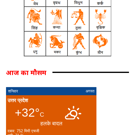
आज का मौसम
शनिवार
अगस्त
उत्तर प्रदेश
+32°
C
हलके बादल
दबाव: 752 मिमी एचजी