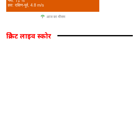
नमी: 71 %
हवा: दक्षिण-पूर्व, 4.8 m/s
आज का मौसम
क्रिकेट लाइव स्कोर