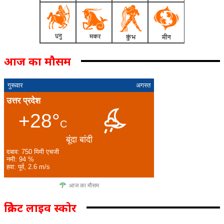
आज का मौसम
गुरूवार
अगस्त
उत्तर प्रदेश
+28°
C
बूंदा बांदी
दबाव: 750 मिमी एचजी
नमी: 94 %
हवा: पूर्व, 2.6 m/s
आज का मौसम
क्रिकेट लाइव स्कोर