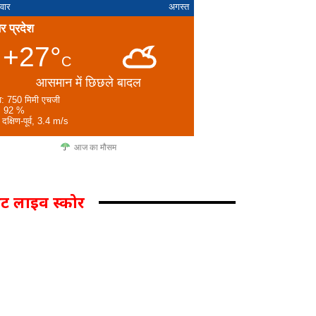
वार
अगस्त
तर प्रदेश
+27°
C
आसमान में छिछले बादल
व: 750 मिमी एचजी
: 92 %
 दक्षिण-पूर्व, 3.4 m/s
आज का मौसम
िकेट लाइव स्कोर