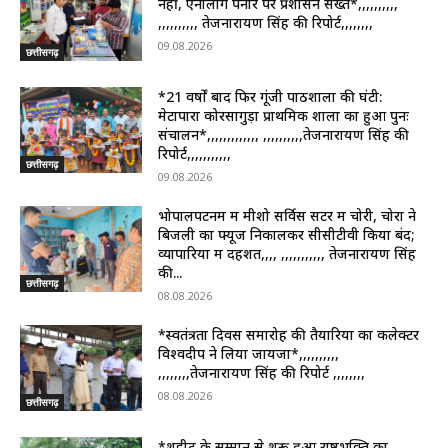
नहीं, एनालॉग पनीर पर प्रशासन सख्त*,,,,,,,,,,
,,,,,,,,,, तेजनारायण सिंह की रिपोर्ट,,,,,,,,
09.08.2026
छत्तीसगढ़
*21 वर्षों बाद फिर गूंजी पाठशाला की घंटी:
मेटापारा कोरसागुड़ा प्राथमिक शाला का हुआ पुनः
संचालन*,,,,,,,,,,,,, ,,,,,,,,,,तेजनारायण सिंह की
रिपोर्ट,,,,,,,,,,,
छत्तीसगढ़
09.08.2026
भोपालपटनम में मीशो सर्विस सेंटर में चोरी, चोरों ने
बिजली का फ्यूज निकालकर सीसीटीवी किया बंद;
व्यापारियों में दहशत,,,, ,,,,,,,,,,, तेजनारायण सिंह
की...
छत्तीसगढ़
08.08.2026
*स्वतंत्रता दिवस समारोह की तैयारियों का कलेक्टर
विश्वदीप ने लिया जायजा*,,,,,,,,,,
,,,,,,,,तेजनारायण सिंह की रिपोर्ट ,,,,,,,,
08.08.2026
छत्तीसगढ़
*शहीद के सम्मान से शुरू हुआ राष्ट्रभक्ति का