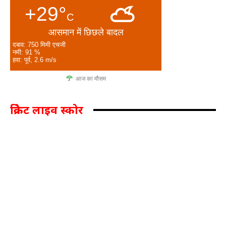
+29°
C
आसमान में छिछले बादल
दबाव: 750 मिमी एचजी
नमी: 91 %
हवा: पूर्व, 2.6 m/s
आज का मौसम
क्रिकेट लाइव स्कोर