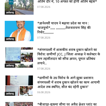
अंतिम दौर में, 10 अगस्त को होगी अंतिम बहस*
07.08.2026
छत्तीसगढ़
*ज्ञानेश्वरी यादव ने बढ़ाया प्रदेश का मान :
भाजयुमो*,,,,, ,,,,,,,,,,तेजनारायण सिंह की
रिपोर्ट,,,,,,,,,,
07.08.2026
छत्तीसगढ़
*संगमपल्ली में शासकीय शराब दुकान खोलने का
विरोध: ग्रामीणों JCC, J जिला अध्यक्ष ने कलेक्टर के
नाम तहसीलदार को सौंपा ज्ञापन, पूर्णतः प्रतिबंध
लगाने...
छत्तीसगढ़
07.08.2026
*ग्रामीणों के उग्र विरोध के आगे झुका प्रशासन:
संगमपल्ली में शराब दुकान खोलने का काम आगामी
आदेश तक स्थगित, सील बंद रहेगी दुकान”
06.08.2026
छत्तीसगढ़
*बीजापुर-सुकमा सीमा पर अवैध क्रेशर प्लांट का