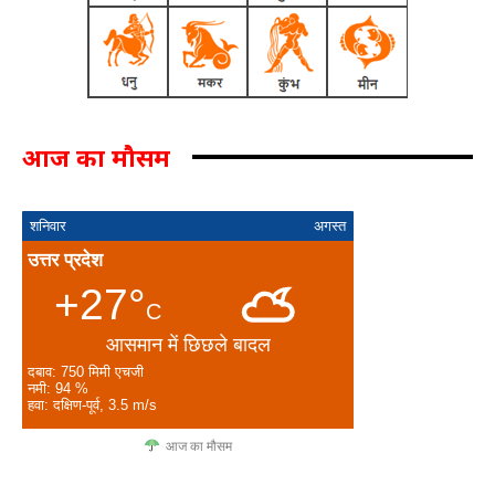
आज का मौसम
शनिवार
अगस्त
उत्तर प्रदेश
+27°
C
आसमान में छिछले बादल
दबाव: 750 मिमी एचजी
नमी: 94 %
हवा: दक्षिण-पूर्व, 3.5 m/s
आज का मौसम