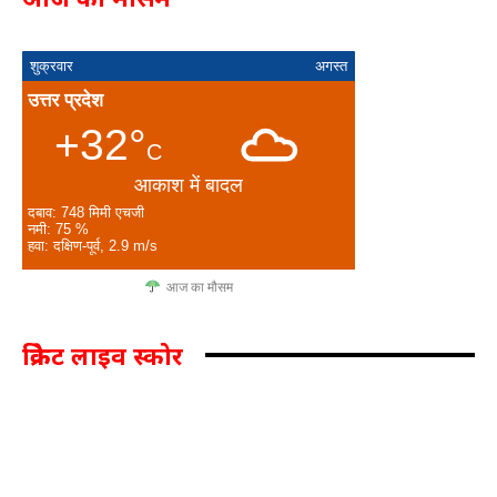
शुक्रवार
अगस्त
उत्तर प्रदेश
+32°
C
आकाश में बादल
दबाव: 748 मिमी एचजी
नमी: 75 %
हवा: दक्षिण-पूर्व, 2.9 m/s
आज का मौसम
क्रिकेट लाइव स्कोर