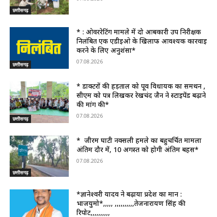
छत्तीसगढ़
* : ओवररेटिंग मामले में दो आबकारी उप निरीक्षक
निलंबित एक एडीईओ के खिलाफ आवश्यक कार्रवाई
करने के लिए अनुशंसा*
07.08.2026
छत्तीसगढ़
* डाक्टरों की हड़ताल को पूर्व विधायक का समर्थन ,
सीएम को पत्र लिखकर रेखचंद जैन ने स्टाइपेंड बढ़ाने
की मांग की*
07.08.2026
छत्तीसगढ़
* जीरम घाटी नक्सली हमले का बहुचर्चित मामला
अंतिम दौर में, 10 अगस्त को होगी अंतिम बहस*
07.08.2026
छत्तीसगढ़
*ज्ञानेश्वरी यादव ने बढ़ाया प्रदेश का मान :
भाजयुमो*,,,,, ,,,,,,,,,,तेजनारायण सिंह की
रिपोर्ट,,,,,,,,,,