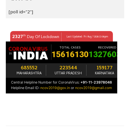
[poll id="2"]