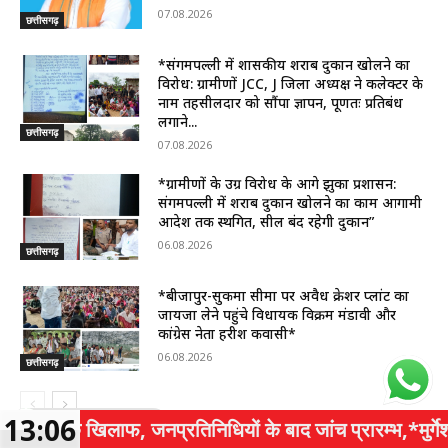
07.08.2026
छत्तीसगढ़
*संगमपल्ली में शासकीय शराब दुकान खोलने का
विरोध: ग्रामीणों JCC, J जिला अध्यक्ष ने कलेक्टर के
नाम तहसीलदार को सौंपा ज्ञापन, पूर्णतः प्रतिबंध
लगाने...
छत्तीसगढ़
07.08.2026
*ग्रामीणों के उग्र विरोध के आगे झुका प्रशासन:
संगमपल्ली में शराब दुकान खोलने का काम आगामी
आदेश तक स्थगित, सील बंद रहेगी दुकान”
06.08.2026
छत्तीसगढ़
*बीजापुर-सुकमा सीमा पर अवैध क्रेशर प्लांट का
जायजा लेने पहुंचे विधायक विक्रम मंडावी और
कांग्रेस नेता हरीश कवासी*
06.08.2026
छत्तीसगढ़
13:06
िलाफ, जनप्रतिनिधियों के बाद जांच प्रारम्भ,*मुर्गेश शेट्टी की र
WhatsApp Group
WhatsApp Share