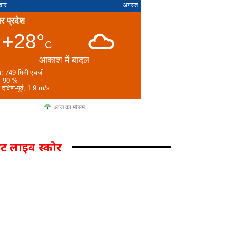
ूवार
अगस्त
तर प्रदेश
+28°
C
आकाश में बादल
व: 749 मिमी एचजी
: 90 %
 दक्षिण-पूर्व, 1.9 m/s
आज का मौसम
िकेट लाइव स्कोर