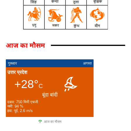
आज का मौसम
गुरूवार
अगस्त
उत्तर प्रदेश
+28°
C
बूंदा बांदी
दबाव: 750 मिमी एचजी
नमी: 94 %
हवा: पूर्व, 2.6 m/s
आज का मौसम