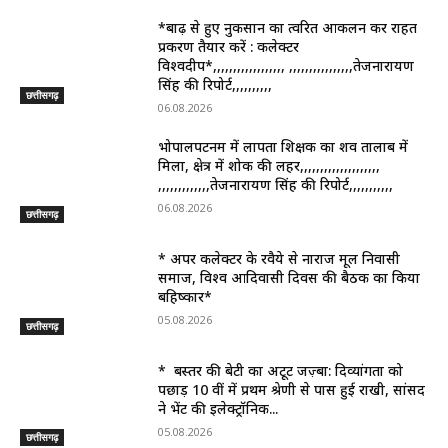
*बाढ़ से हुए नुकसान का त्वरित आकलन कर राहत
प्रकरण तैयार करें : कलेक्टर
विश्वदीप*,,,,,,,,,,,,,,,,,, ,,,,,,,,,,,,,,,,तेजनारायण
सिंह की रिपोर्ट,,,,,,,,,,
छत्तीसगढ़
06.08.2026
भोपालपटनम में लापता शिक्षक का शव तालाब में
मिला, क्षेत्र में शोक की लहर,,,,,,,,,,,,,,,,,,,,
,,,,,,,,,,,,,तेजनारायण सिंह की रिपोर्ट,,,,,,,,,,,
06.08.2026
छत्तीसगढ़
* अपर कलेक्टर के रवैये से नाराज मूल निवासी
समाज, विश्व आदिवासी दिवस की बैठक का किया
बहिष्कार*
05.08.2026
छत्तीसगढ़
* बस्तर की बेटी का अटूट जज़्बा: दिव्यांगता को
पछाड़ 10 वीं में प्रथम श्रेणी से पास हुई राखी, सांसद
ने भेंट की इलेक्ट्रॉनिक...
05.08.2026
छत्तीसगढ़