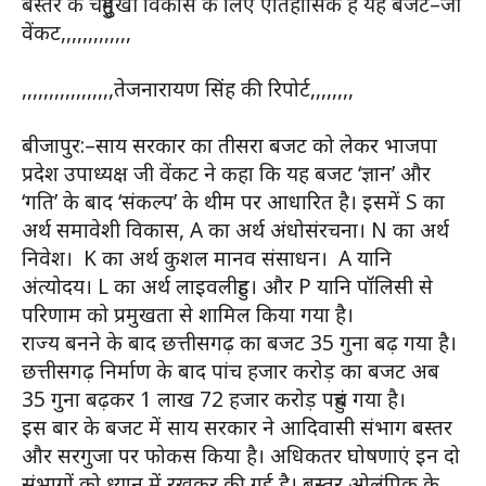
बस्तर के चहुमुखी विकास के लिए ऐतिहासिक है यह बजट–जी
वेंकट,,,,,,,,,,,,,
,,,,,,,,,,,,,,,,,तेजनारायण सिंह की रिपोर्ट,,,,,,,,
बीजापुर:–साय सरकार का तीसरा बजट को लेकर भाजपा
प्रदेश उपाध्यक्ष जी वेंकट ने कहा कि यह बजट ‘ज्ञान’ और
‘गति’ के बाद ‘संकल्प’ के थीम पर आधारित है। इसमें S का
अर्थ समावेशी विकास, A का अर्थ अंधोसंरचना। N का अर्थ
निवेश। K का अर्थ कुशल मानव संसाधन। A यानि
अंत्योदय। L का अर्थ लाइवलीहुड। और P यानि पॉलिसी से
परिणाम को प्रमुखता से शामिल किया गया है।
राज्य बनने के बाद छत्तीसगढ़ का बजट 35 गुना बढ़ गया है।
छत्तीसगढ़ निर्माण के बाद पांच हजार करोड़ का बजट अब
35 गुना बढ़कर 1 लाख 72 हजार करोड़ पहुंच गया है।
इस बार के बजट में साय सरकार ने आदिवासी संभाग बस्तर
और सरगुजा पर फोकस किया है। अधिकतर घोषणाएं इन दो
संभागों को ध्यान में रखकर की गई है। बस्तर ओलंपिक के