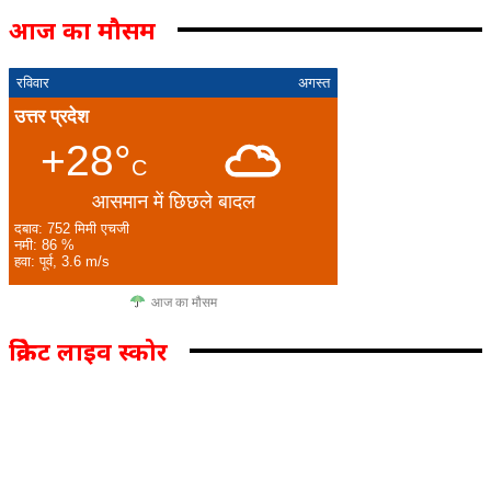
आज का मौसम
रविवार
अगस्त
उत्तर प्रदेश
+28°
C
आसमान में छिछले बादल
दबाव: 752 मिमी एचजी
नमी: 86 %
हवा: पूर्व, 3.6 m/s
आज का मौसम
क्रिकेट लाइव स्कोर