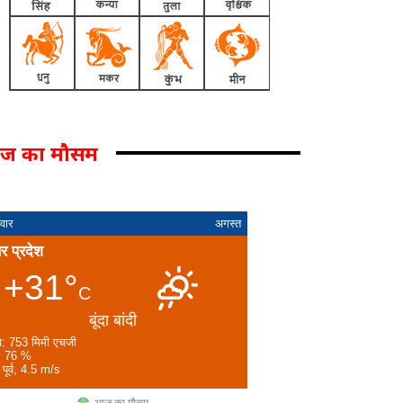
ज का मौसम
वार
अगस्त
तर प्रदेश
+31°
C
बूंदा बांदी
व: 753 मिमी एचजी
: 76 %
 पूर्व, 4.5 m/s
आज का मौसम