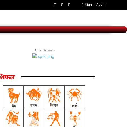
Sign in / Join
- Advertisment -
ाशिफल