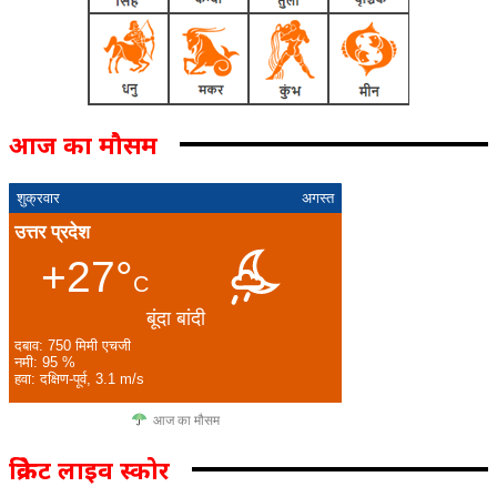
आज का मौसम
शुक्रवार
अगस्त
उत्तर प्रदेश
+27°
C
बूंदा बांदी
दबाव: 750 मिमी एचजी
नमी: 95 %
हवा: दक्षिण-पूर्व, 3.1 m/s
आज का मौसम
क्रिकेट लाइव स्कोर