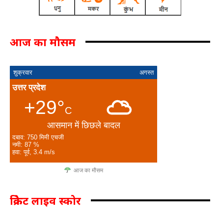
आज का मौसम
शुक्रवार
अगस्त
उत्तर प्रदेश
+29°
C
आसमान में छिछले बादल
दबाव: 750 मिमी एचजी
नमी: 87 %
हवा: पूर्व, 3.4 m/s
आज का मौसम
क्रिकेट लाइव स्कोर