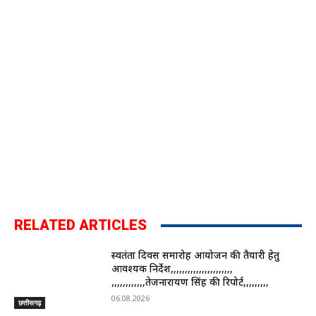
RELATED ARTICLES
स्वतंत्रता दिवस समारोह आयोजन की तैयारी हेतु
आवश्यक निर्देश,,,,,,,,,,,,,,,,,,,,,,
,,,,,,,,,,,,तेजनारायण सिंह की रिपोर्ट,,,,,,,,,
06.08.2026
छत्तीसगढ़