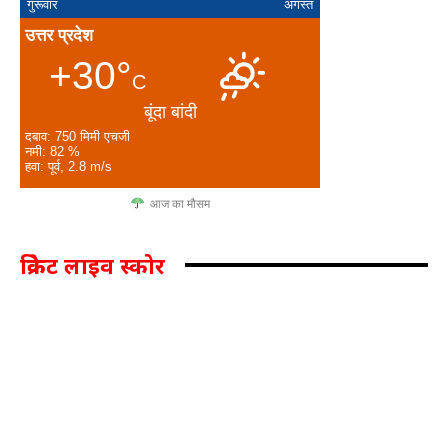
गुरूवार
अगस्त
उत्तर प्रदेश
+30°
C
बूंदा बांदी
दबाव: 750 मिमी एचजी
नमी: 82 %
हवा: पूर्व, 2.8 m/s
आज का मौसम
क्रिकेट लाइव स्कोर