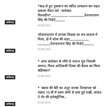
*बाढ़ से हुए नुकसान का त्वरित आकलन कर राहत
प्रकरण तैयार करें : कलेक्टर
विश्वदीप*,,,,,,,,,,,,,,,,,, ,,,,,,,,,,,,,,,,तेजनारायण
सिंह की रिपोर्ट,,,,,,,,,,
छत्तीसगढ़
06.08.2026
भोपालपटनम में लापता शिक्षक का शव तालाब में
मिला, क्षेत्र में शोक की लहर,,,,,,,,,,,,,,,,,,,,
,,,,,,,,,,,,,तेजनारायण सिंह की रिपोर्ट,,,,,,,,,,,
06.08.2026
छत्तीसगढ़
* अपर कलेक्टर के रवैये से नाराज मूल निवासी
समाज, विश्व आदिवासी दिवस की बैठक का किया
बहिष्कार*
05.08.2026
छत्तीसगढ़
* बस्तर की बेटी का अटूट जज़्बा: दिव्यांगता को
पछाड़ 10 वीं में प्रथम श्रेणी से पास हुई राखी, सांसद
ने भेंट की इलेक्ट्रॉनिक...
05.08.2026
छत्तीसगढ़