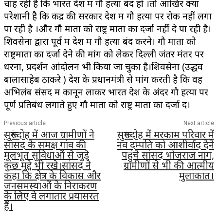
चाह रही हैं कि भारत देश में गौ हत्या बंद हो ।तो आखिर क्या
परेशानी है कि केंद्र की सरकार देश में गौ हत्या पर रोक नहीं लगा
पा रही है ।और गौ माता को राष्ट्र माता का दर्जा नहीं दे पा रही है।
शिवसेना द्वारा पूर्व में देश में गौ हत्या बंद करने। गौ माता को
राष्ट्रमाता का दर्जा देने की मांग को लेकर दिल्ली जंतर मंतर पर
धरना, प्रदर्शन आंदोलन भी किया जा चुका है।शिवसेना (उद्धव
बालासाहेब ठाकरे ) देश के प्रधानमंत्री से मांग करती है कि वह
अभिलंब संसद में कानून लाकर भारत देश के अंदर गौ हत्या पर
पूर्ण प्रतिबंध लगाते हुए गौ माता को राष्ट्र माता का दर्जा दें।
Previous article
Next article
सुरूंगदोह में आज ग्रामीणों ने
सुरूगदोह में मरकाम परिवार में
सांसद के समक्ष गांव की
नव दम्पति को आशीर्वाद देने
मूलभूत सुविधाओं से जुड़े
पहुंचे सांसद भोजराज नाग,
कुछ मुद्दे भी रखे।सांसद ने
ग्रामीणों से भी की आत्मीय
कहा कि क्षेत्र के विकास और
मुलाकात।
जनसमस्याओं के निराकरण
के लिए वे लगातार प्रयासरत
हैं।