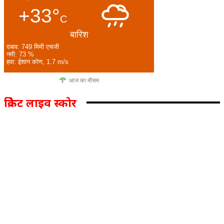
+33°
C
बारिश
दबाव: 749 मिमी एचजी
नमी: 73 %
हवा: ईशान कोण, 1.7 m/s
आज का मौसम
क्रिकेट लाइव स्कोर