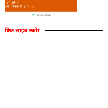
नमी: 95 %
हवा: दक्षिण-पूर्व, 2.7 m/s
आज का मौसम
क्रिकेट लाइव स्कोर