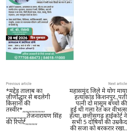
Previous article
Next article
*मद्देड़ तालाब का
महासमुंद जिले मे योग माया
जीर्णाेद्धार से बदलेगी
हत्याकांड किशनपुर..पती
किसानों की
पत्नी दो मासूम बच्चो की
तस्वीर*,,,,,,,,,,,,,,,
हुई थी गला रेत कर वीभत्स
,,,,,,,,,,,,,,तेजनारायण सिंह
हत्या..छत्तीसगढ़ हाईकोर्ट ने
की रिपोर्ट,,,,,,,,
सभी 5 दोषियों की उम्रकैद
की सजा को बरकरार रखा..