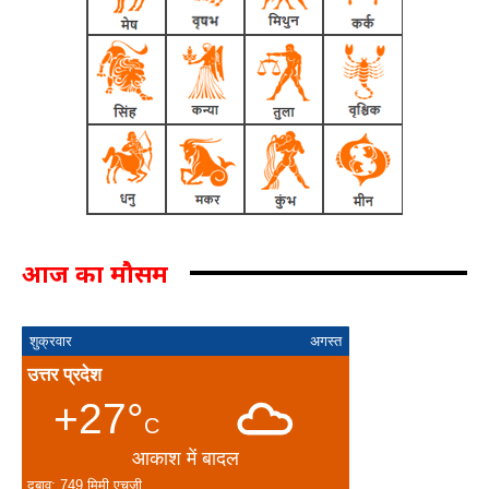
आज का मौसम
शुक्रवार
अगस्त
उत्तर प्रदेश
+27°
C
आकाश में बादल
दबाव: 749 मिमी एचजी