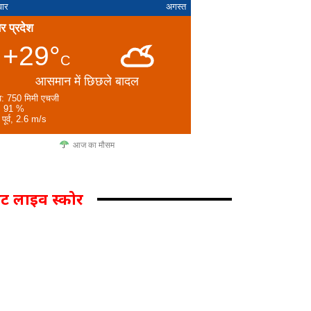
वार
अगस्त
तर प्रदेश
+29°
C
आसमान में छिछले बादल
व: 750 मिमी एचजी
: 91 %
 पूर्व, 2.6 m/s
आज का मौसम
िकेट लाइव स्कोर