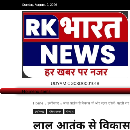
No menu items!
Sunday, August 9, 2026
UDYAM CG08D0001018
No menu items!
Home
छत्तीसगढ़
लाल आतंक से विकास की ओर बढ़ता दारेलीः पहली बार गां
छत्तीसगढ़
दक्षिण बस्तर
बीजापुर
लाल आतंक से विकास 