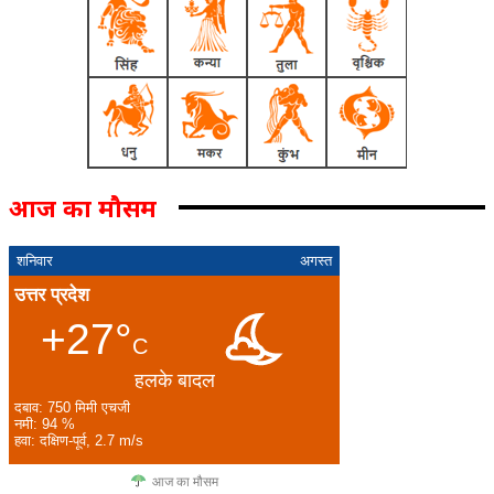
आज का मौसम
शनिवार
अगस्त
उत्तर प्रदेश
+27°
C
हलके बादल
दबाव: 750 मिमी एचजी
नमी: 94 %
हवा: दक्षिण-पूर्व, 2.7 m/s
आज का मौसम