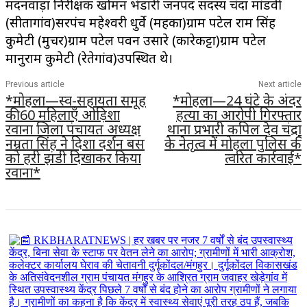
मदनवाड़ा निरीक्षक खोमन भंडारी जनपद सदस्य चंदा मांडवी
(सीतागांव)सरपंच महेश्वरी धुर्वे (महका)ग्राम पटेल राम सिंह
कुमेटी (मुचर)ग्राम पटेल पवन उसारे (कारेकट्टा)ग्राम पटेल
मानुराम कुमेटी (रेतेगांव)उपस्थित थे।
Previous article
Next article
*मोहला—स्व-सहायता समूह
*मोहला—24 घंटे के अंदर
की 60 महिलाएँ ओड़िशा
हत्या का आरोपी गिरफ्तार
रवाना जिला पंचायत अध्यक्ष
थाना प्रभारी कपिल देव चंद्रा
नम्रता सिंह ने दिशा दर्शन बस
के नेतृत्व में मोहला पुलिस की
को हरी झंडी दिखाकर किया
त्वरित कार्रवाई*
रवाना*