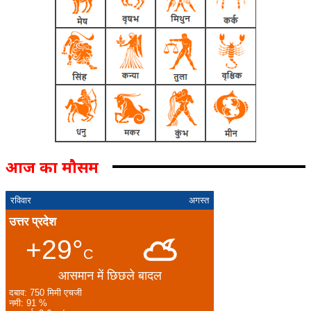
आज का मौसम
रविवार
अगस्त
उत्तर प्रदेश
+29°
C
आसमान में छिछले बादल
दबाव: 750 मिमी एचजी
नमी: 91 %