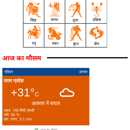
आज का मौसम
रविवार
अगस्त
उत्तर प्रदेश
+31°
C
आकाश में बादल
दबाव: 749 मिमी एचजी
नमी: 84 %
हवा: उत्तर, 3.1 m/s
आज का मौसम