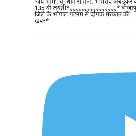
‘जय भीम’, धूमधाम से मनी. भीमराव अंबेडकर 
135 वीं जयंती*,,,,,,,,,,,,,,,,,,,,,,,,,,,,,,,* बीजाप
जिले के भोपाल पटनम से दीपक मरकाम की
खबर*