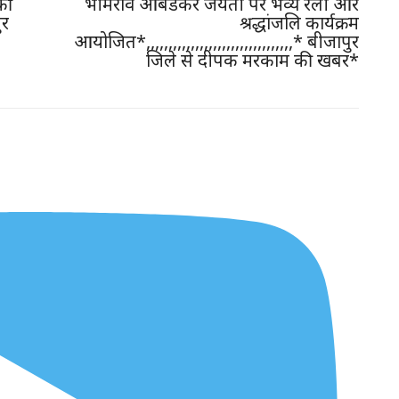
की
भीमराव आंबेडकर जयंती पर भव्य रैली और
ुर
श्रद्धांजलि कार्यक्रम
आयोजित*,,,,,,,,,,,,,,,,,,,,,,,,,,,,,,,,,* बीजापुर
जिले से दीपक मरकाम की खबर*