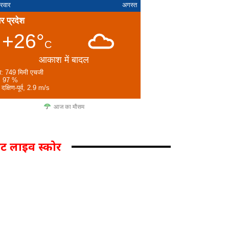
्रवार
अगस्त
तर प्रदेश
+26°
C
आकाश में बादल
व: 749 मिमी एचजी
: 97 %
 दक्षिण-पूर्व, 2.9 m/s
आज का मौसम
िकेट लाइव स्कोर