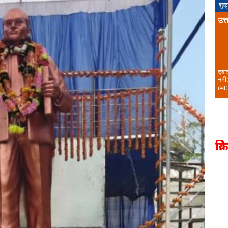
शुक
उत्
दबा
नमी
हवा:
क्र