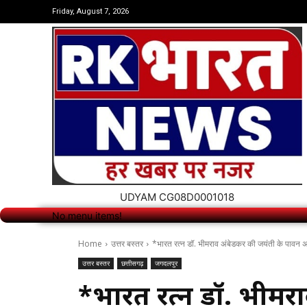
No menu items!
Friday, August 7, 2026
UDYAM CG08D0001018
No menu items!
Home
उत्तर बस्तर
*भारत रत्न डॉ. भीमराव अंबेडकर की जयंती के पावन
उत्तर बस्तर
छत्तीसगढ़
जगदलपुर
*भारत रत्न डॉ. भीमरा