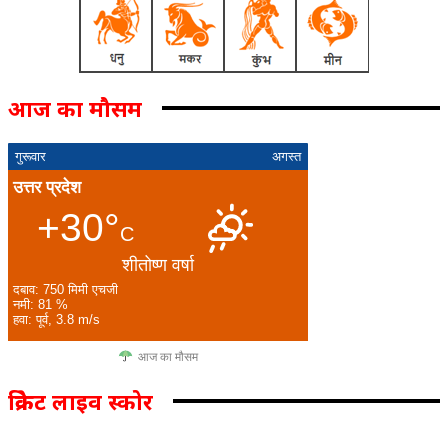
आज का मौसम
गुरूवार
अगस्त
उत्तर प्रदेश
+30°
C
शीतोष्ण वर्षा
दबाव: 750 मिमी एचजी
नमी: 81 %
हवा: पूर्व, 3.8 m/s
आज का मौसम
क्रिकेट लाइव स्कोर