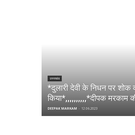
उत्तराखंड
*दुलारी देवी के निधन पर शोक व
किया*,,,,,,,,,,*दीपक मरकाम की
DEEPAK MARKAM
-
12.06.2023