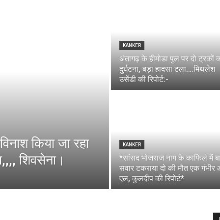
KANKER
अंतागढ़ के हीमोडा पुल पर दो ट्रकों 
दुर्घटना, बड़ा हादसा टला….मिथलेश
उसेंडी की रिपोर्ट:-
 विनाश किया जा रहा
KANKER
गा,,,, शिवसेना।
*सांसद भोजराज नाग के काफिले में 
सवार टकराया दो की मौत एक गंभीर 
एल, कुलदीप की रिपोर्ट*