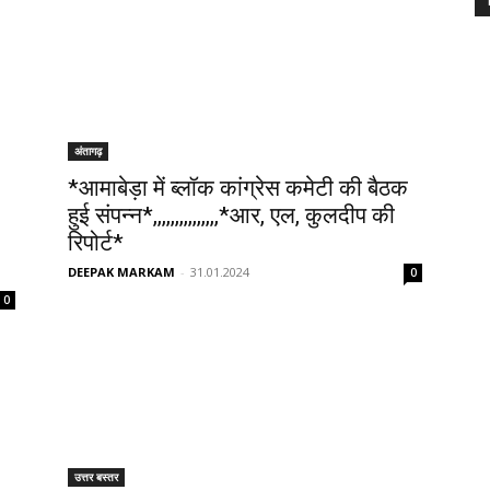
अंतागढ़
*आमाबेड़ा में ब्लॉक कांग्रेस कमेटी की बैठक
हुई संपन्न*,,,,,,,,,,,,,,,*आर, एल, कुलदीप की
रिपोर्ट*
DEEPAK MARKAM
-
31.01.2024
0
0
उत्तर बस्तर