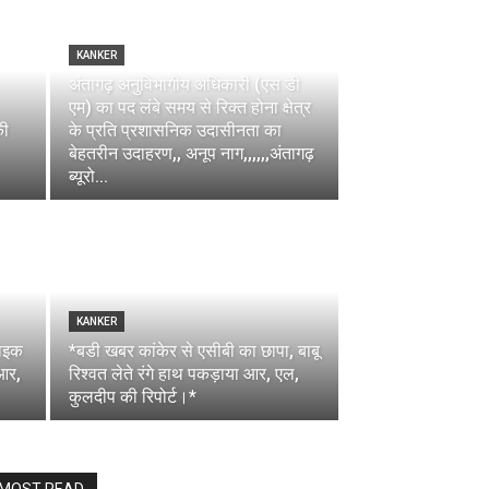
KANKER
अंतागढ़ अनुविभागीय अधिकारी (एस डी
एम) का पद लंबे समय से रिक्त होना क्षेत्र
की
के प्रति प्रशासनिक उदासीनता का
बेहतरीन उदाहरण,, अनूप नाग,,,,,,अंतागढ़
ब्यूरो...
KANKER
बाइक
*बडी खबर कांकेर से एसीबी का छापा, बाबू
आर,
रिश्वत लेते रंगे हाथ पकड़ाया आर, एल,
कुलदीप की रिपोर्ट।*