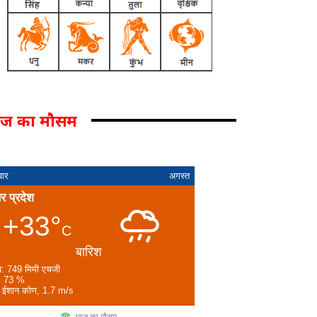
ज का मौसम
वार
अगस्त
तर प्रदेश
+33°
C
बारिश
व: 749 मिमी एचजी
: 73 %
: ईशान कोण, 1.7 m/s
आज का मौसम