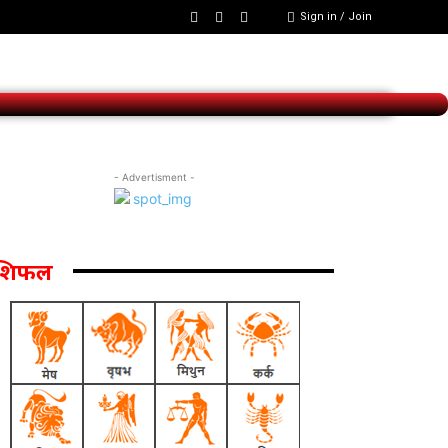
Sign in / Join
- Advertisment -
ाशिफल