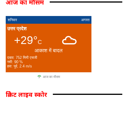
आज का मौसम
शनिवार
अगस्त
उत्तर प्रदेश
+29°
C
आकाश में बादल
दबाव: 752 मिमी एचजी
नमी: 90 %
हवा: पूर्व, 2.4 m/s
आज का मौसम
क्रिकेट लाइव स्कोर