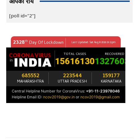
आपकी राय
[poll id="2"]