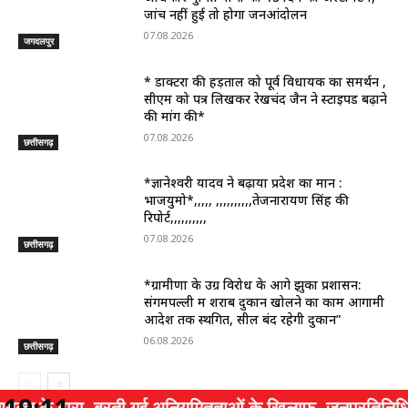
जांच नहीं हुई तो होगा जनआंदोलन
07.08.2026
जगदलपुर
* डाक्टरों की हड़ताल को पूर्व विधायक का समर्थन ,
सीएम को पत्र लिखकर रेखचंद जैन ने स्टाइपेंड बढ़ाने
की मांग की*
07.08.2026
छत्तीसगढ़
*ज्ञानेश्वरी यादव ने बढ़ाया प्रदेश का मान :
भाजयुमो*,,,,, ,,,,,,,,,,तेजनारायण सिंह की
रिपोर्ट,,,,,,,,,,
07.08.2026
छत्तीसगढ़
*ग्रामीणों के उग्र विरोध के आगे झुका प्रशासन:
संगमपल्ली में शराब दुकान खोलने का काम आगामी
आदेश तक स्थगित, सील बंद रहेगी दुकान”
06.08.2026
छत्तीसगढ़
रा, बरती गई अनियमितताओं के खिलाफ, जनप्रतिनिधियों के बाद जांच प