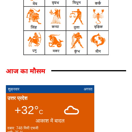
आज का मौसम
शुक्रवार
अगस्त
उत्तर प्रदेश
+32°
C
आकाश में बादल
दबाव: 748 मिमी एचजी