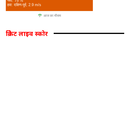
नमी: 75 %
हवा: दक्षिण-पूर्व, 2.9 m/s
आज का मौसम
क्रिकेट लाइव स्कोर